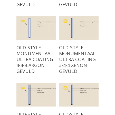
GEVULD
GEVULD
Producten
Keuzehulp
Monumentaal Isolatie
(voor 1920)
Advies
Read More
Read More
OLD-STYLE
OLD-STYLE
Klassiek Isolatieglas (
MONUMENTAAL
MONUMENTAAL
Projecten
1960)
ULTRA COATING
ULTRA COATING
Modern Isolatieglas (n
Over ons
4-4-4 ARGON
3-4-4 XENON
GEVULD
GEVULD
Nieuw: Vacuümglas
Showroom
Contact
Read More
Read More
OLD-STYLE
OLD-STYLE