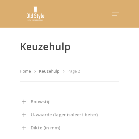
Hit enter to search or ESC to close
Keuzehulp
Home
Keuzehulp
Page 2
Bouwstijl
U-waarde (lager isoleert beter)
Dikte (in mm)