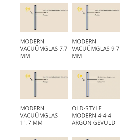
Read More
Read More
MODERN
MODERN
VACUÜMGLAS 7,7
VACUÜMGLAS 9,7
MM
MM
Read More
Read More
MODERN
OLD-STYLE
VACUÜMGLAS
MODERN 4-4-4
11,7 MM
ARGON GEVULD