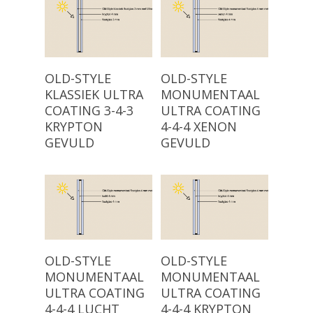
Read More
Read More
OLD-STYLE
OLD-STYLE
KLASSIEK ULTRA
MONUMENTAAL
COATING 3-4-3
ULTRA COATING
KRYPTON
4-4-4 XENON
GEVULD
GEVULD
Read More
Read More
OLD-STYLE
OLD-STYLE
MONUMENTAAL
MONUMENTAAL
ULTRA COATING
ULTRA COATING
4-4-4 LUCHT
4-4-4 KRYPTON