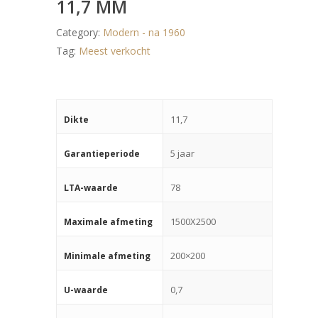
11,7 MM
Category:
Modern - na 1960
Tag:
Meest verkocht
11,7
Dikte
5 jaar
Garantieperiode
78
LTA-waarde
1500X2500
Maximale afmeting
200×200
Minimale afmeting
0,7
U-waarde