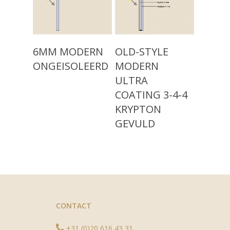
Modern Isolatieglas (n
Over ons
Nieuw: Vacuümglas
Showroom
Read More
Read More
6MM MODERN
OLD-STYLE
Contact
ONGEISOLEERD
MODERN
ULTRA
COATING 3-4-4
KRYPTON
GEVULD
CONTACT
+31 (0)20 616 43 31