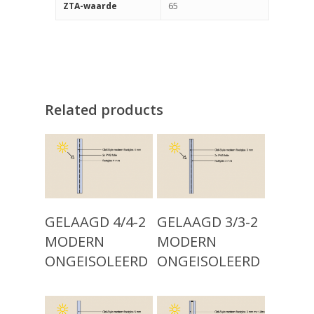
65
ZTA-waarde
Related products
Read More
Read More
Producten
GELAAGD 4/4-2
GELAAGD 3/3-2
MODERN
MODERN
Keuzehulp
Monumentaal Isolatie
ONGEISOLEERD
ONGEISOLEERD
(voor 1920)
Advies
Klassiek Isolatieglas (
Projecten
1960)