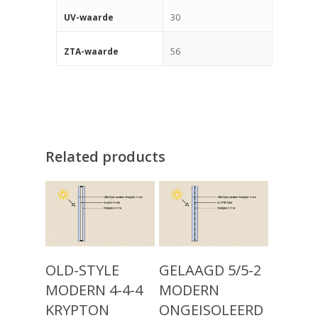
30
UV-waarde
56
ZTA-waarde
Related products
Producten
Read More
Read More
OLD-STYLE
GELAAGD 5/5-2
Keuzehulp
Monumentaal Isolatie
MODERN 4-4-4
MODERN
(voor 1920)
Advies
KRYPTON
ONGEISOLEERD