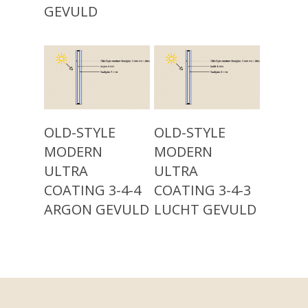
Klassiek Isolatieglas (
GEVULD
Projecten
1960)
Modern Isolatieglas (n
Over ons
Nieuw: Vacuümglas
Showroom
Contact
Read More
Read More
OLD-STYLE
OLD-STYLE
MODERN
MODERN
ULTRA
ULTRA
COATING 3-4-4
COATING 3-4-3
ARGON GEVULD
LUCHT GEVULD