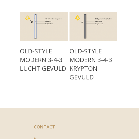
Projecten
1960)
Modern Isolatieglas (n
Over ons
Nieuw: Vacuümglas
Showroom
Contact
Read More
Read More
OLD-STYLE
OLD-STYLE
MODERN 3-4-3
MODERN 3-4-3
LUCHT GEVULD
KRYPTON
GEVULD
CONTACT