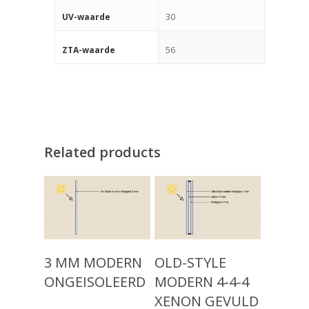
30
UV-waarde
56
ZTA-waarde
Related products
Producten
Keuzehulp
Monumentaal Isolatie
Read More
Read More
3 MM MODERN
OLD-STYLE
(voor 1920)
Advies
ONGEISOLEERD
MODERN 4-4-4
Klassiek Isolatieglas (
XENON GEVULD