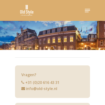
Hit enter to search or ESC to close
Vragen?
+31 (0)20 616 43 31
info@old-style.nl