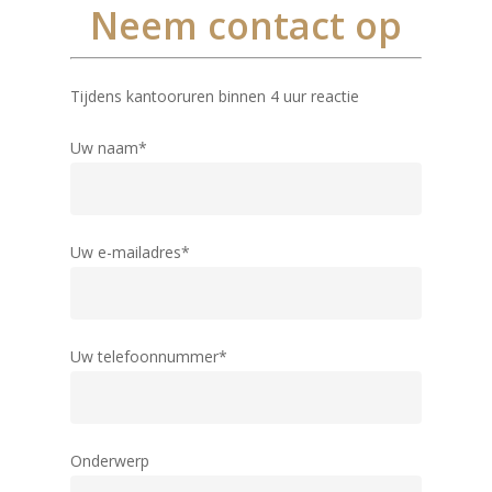
Neem contact op
Tijdens kantooruren binnen 4 uur reactie
Uw naam*
Uw e-mailadres*
Producten
Uw telefoonnummer*
Keuzehulp
Monumentaal Isolatie
(voor 1920)
Advies
Klassiek Isolatieglas (
Onderwerp
Projecten
1960)