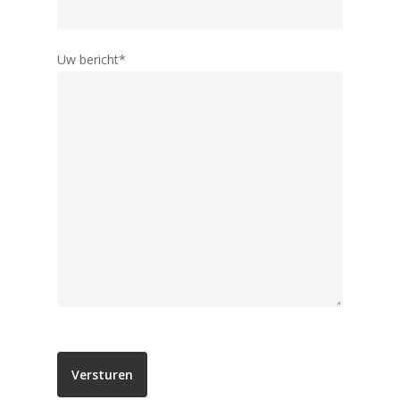
Modern Isolatieglas (n
Over ons
Uw bericht*
Nieuw: Vacuümglas
Showroom
Contact