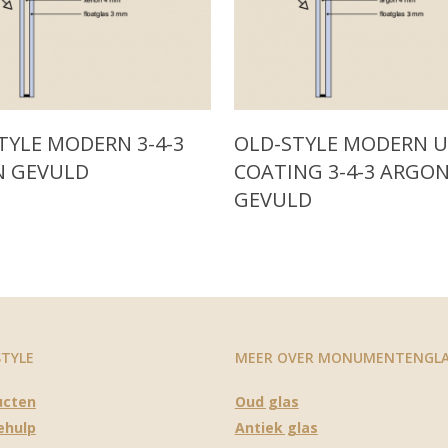
ore
Read More
TYLE MODERN 3-4-3
OLD-STYLE MODERN 
N GEVULD
COATING 3-4-3 ARGO
GEVULD
STYLE
MEER OVER MONUMENTENGL
ucten
Oud glas
ehulp
Antiek glas