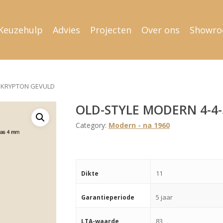
Keuzehulp
Advies
Projecten
Over ons
Showr
3 KRYPTON GEVULD
OLD-STYLE MODERN 4-4
Category:
Modern - na 1960
11
Dikte
5 jaar
Garantieperiode
83
LTA-waarde