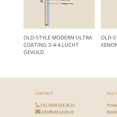
Read More
Read M
OLD-STYLE MODERN ULTRA
OLD-S
COATING 3-4-4 LUCHT
XENO
GEVULD
CONTACT
OLD 
+31 (0)20 616 43 31
Prod
info@old-style.nl
Keuz