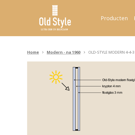
Producten
Home
Modern - na 1960
OLD-STYLE MODERN 4-4-
Hit enter to search or ESC to close