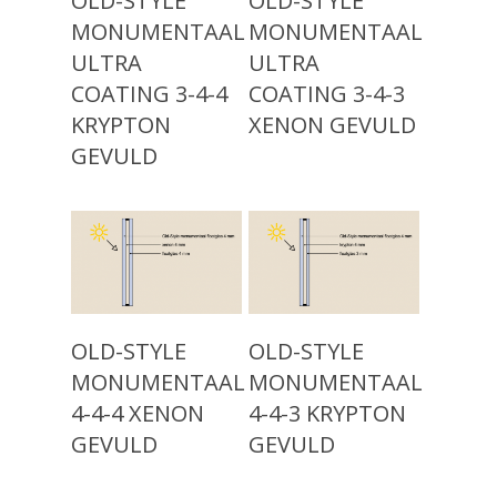
OLD-STYLE
OLD-STYLE
(voor 1920)
MONUMENTAAL
MONUMENTAAL
Advies
Klassiek Isolatieglas (
ULTRA
ULTRA
Projecten
1960)
COATING 3-4-4
COATING 3-4-3
KRYPTON
XENON GEVULD
Modern Isolatieglas (n
Over ons
GEVULD
Nieuw: Vacuümglas
Showroom
Contact
Read More
Read More
OLD-STYLE
OLD-STYLE
MONUMENTAAL
MONUMENTAAL
4-4-4 XENON
4-4-3 KRYPTON
GEVULD
GEVULD