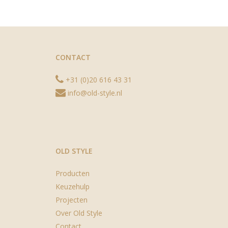
CONTACT
+31 (0)20 616 43 31
info@old-style.nl
OLD STYLE
Producten
Keuzehulp
Projecten
Over Old Style
Contact