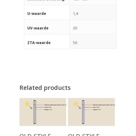
1,4
U-waarde
30
UV-waarde
56
ZTA-waarde
Related products
Producten
Keuzehulp
Monumentaal Isolatie
Read More
Read More