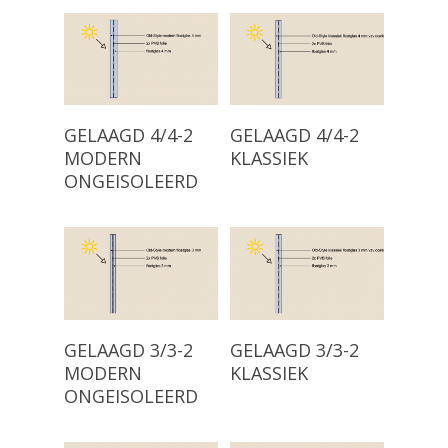
Read More
Read More
GELAAGD 4/4-2
GELAAGD 4/4-2
MODERN
KLASSIEK
ONGEISOLEERD
Producten
Read More
Read More
GELAAGD 3/3-2
GELAAGD 3/3-2
MODERN
KLASSIEK
Keuzehulp
Monumentaal Isolatie
ONGEISOLEERD
(voor 1920)
Advies
Klassiek Isolatieglas (