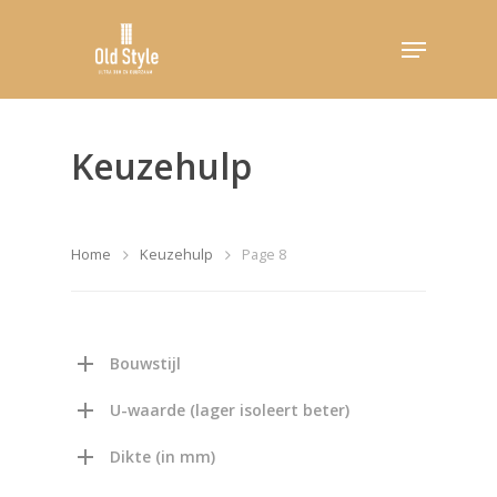
Hit enter to search or ESC to close
Keuzehulp
Home
Keuzehulp
Page 8
Bouwstijl
U-waarde (lager isoleert beter)
Dikte (in mm)