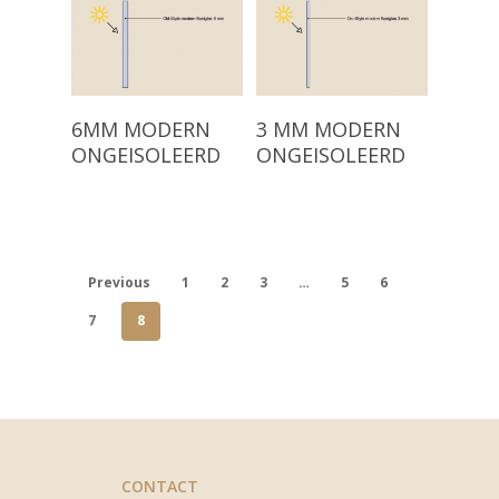
Projecten
1960)
Modern Isolatieglas (n
Over ons
Nieuw: Vacuümglas
Showroom
Read More
Read More
6MM MODERN
3 MM MODERN
ONGEISOLEERD
ONGEISOLEERD
Contact
Previous
1
2
3
…
5
6
7
8
CONTACT