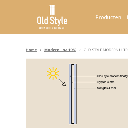
Producten
Home
Modern - na 1960
OLD-STYLE MODERN ULTR
Hit enter to search or ESC to close