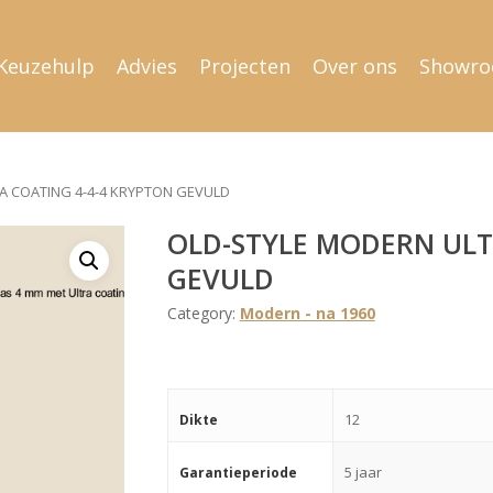
Keuzehulp
Advies
Projecten
Over ons
Showr
A COATING 4-4-4 KRYPTON GEVULD
OLD-STYLE MODERN ULT
GEVULD
Category:
Modern - na 1960
12
Dikte
5 jaar
Garantieperiode