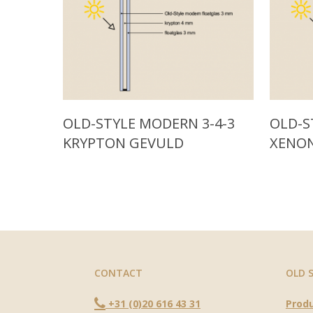
Read More
Read M
OLD-STYLE MODERN 3-4-3
OLD-S
KRYPTON GEVULD
XENO
CONTACT
OLD 
+31 (0)20 616 43 31
Prod