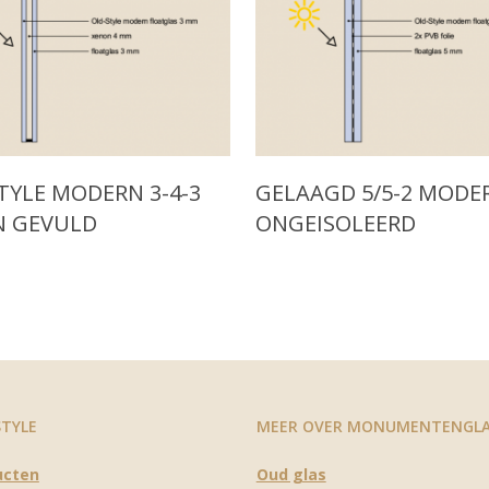
ore
Read More
TYLE MODERN 3-4-3
GELAAGD 5/5-2 MODE
N GEVULD
ONGEISOLEERD
STYLE
MEER OVER MONUMENTENGL
ucten
Oud glas