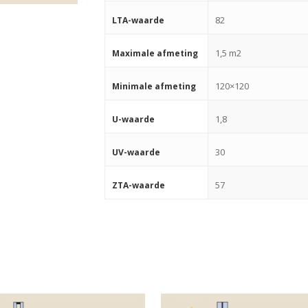
82
LTA-waarde
1,5 m2
Maximale afmeting
120×120
Minimale afmeting
1,8
U-waarde
30
UV-waarde
57
ZTA-waarde