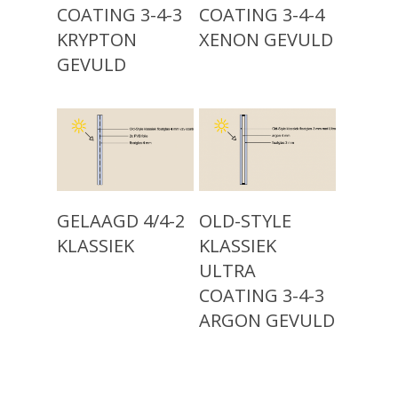
Advies
COATING 3-4-3
COATING 3-4-4
Klassiek Isolatieglas (
KRYPTON
XENON GEVULD
Projecten
1960)
GEVULD
Modern Isolatieglas (n
Over ons
Nieuw: Vacuümglas
Showroom
Contact
Read More
Read More
GELAAGD 4/4-2
OLD-STYLE
KLASSIEK
KLASSIEK
ULTRA
COATING 3-4-3
ARGON GEVULD