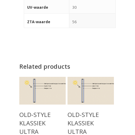
30
UV-waarde
56
ZTA-waarde
Related products
Read More
Read More
Producten
OLD-STYLE
OLD-STYLE
KLASSIEK
KLASSIEK
Keuzehulp
Monumentaal Isolatie
ULTRA
ULTRA
(voor 1920)