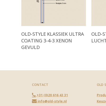
Read More
Read M
OLD-STYLE KLASSIEK ULTRA
OLD-S
COATING 3-4-3 XENON
LUCH
GEVULD
CONTACT
OLD 
+31 (0)20 616 43 31
Prod
info@old-style.nl
Keuz