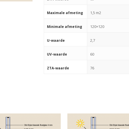
1,5 m2
Maximale afmeting
120×120
Minimale afmeting
2,7
U-waarde
60
UV-waarde
76
ZTA-waarde