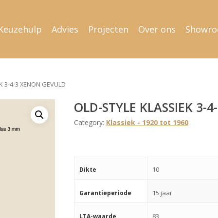
Keuzehulp
Advies
Projecten
Over ons
Showr
K 3-4-3 XENON GEVULD
OLD-STYLE KLASSIEK 3-
Category:
Klassiek - 1920 tot 1960
10
Dikte
15 jaar
Garantieperiode
83
LTA-waarde