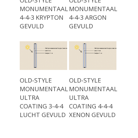
OLD-STYLE
OLD-STYLE
Advies
MONUMENTAAL
MONUMENTAAL
Klassiek Isolatieglas (
4-4-3 KRYPTON
4-4-3 ARGON
Projecten
1960)
GEVULD
GEVULD
Modern Isolatieglas (n
Over ons
Nieuw: Vacuümglas
Showroom
Contact
Read More
Read More
OLD-STYLE
OLD-STYLE
MONUMENTAAL
MONUMENTAAL
ULTRA
ULTRA
COATING 3-4-4
COATING 4-4-4
LUCHT GEVULD
XENON GEVULD