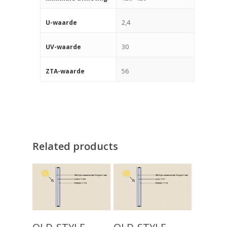
2,4
U-waarde
30
UV-waarde
56
ZTA-waarde
Related products
Producten
Keuzehulp
Monumentaal Isolatie
Read More
Read More
(voor 1920)