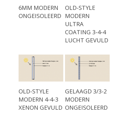
Advies
Read More
Read More
6MM MODERN
OLD-STYLE
Klassiek Isolatieglas (
ONGEISOLEERD
MODERN
Projecten
1960)
ULTRA
Modern Isolatieglas (n
Over ons
COATING 3-4-4
LUCHT GEVULD
Nieuw: Vacuümglas
Showroom
Contact
Read More
Read More
OLD-STYLE
GELAAGD 3/3-2
MODERN 4-4-3
MODERN
XENON GEVULD
ONGEISOLEERD