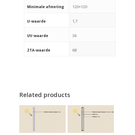
120×120
Minimale afmeting
1,7
U-waarde
36
UV-waarde
68
ZTA-waarde
Related products
Producten
Keuzehulp
Monumentaal Isolatie
(voor 1920)