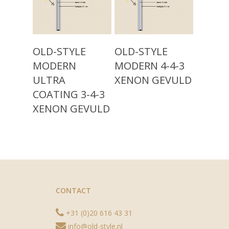
Modern Isolatieglas (n
Over ons
Nieuw: Vacuümglas
Showroom
Read More
Read More
OLD-STYLE
OLD-STYLE
Contact
MODERN
MODERN 4-4-3
ULTRA
XENON GEVULD
COATING 3-4-3
XENON GEVULD
CONTACT
+31 (0)20 616 43 31
info@old-style.nl