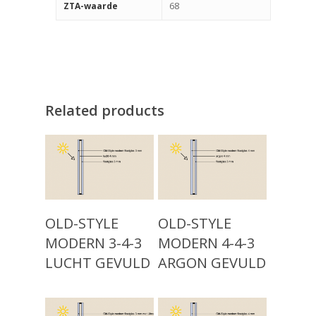
68
ZTA-waarde
Related products
Producten
Read More
Read More
OLD-STYLE
OLD-STYLE
Keuzehulp
Monumentaal Isolatie
MODERN 3-4-3
MODERN 4-4-3
(voor 1920)
LUCHT GEVULD
ARGON GEVULD
Advies
Klassiek Isolatieglas (
Projecten
1960)